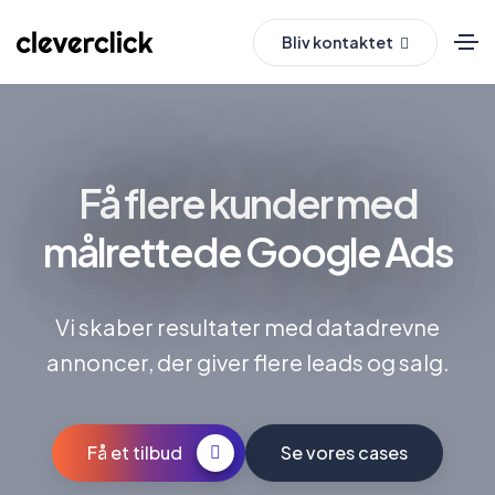
Bliv kontaktet
Få flere kunder med
målrettede Google Ads
Vi skaber resultater med datadrevne
annoncer, der giver flere leads og salg.
Få et tilbud
Se vores cases