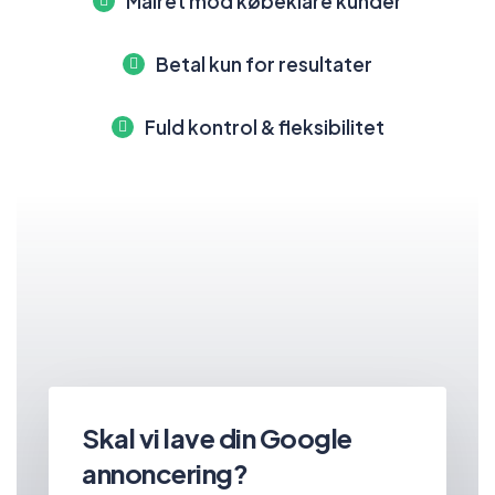
Målret mod købeklare kunder
Betal kun for resultater
Fuld kontrol & fleksibilitet
Skal vi lave din Google
annoncering?